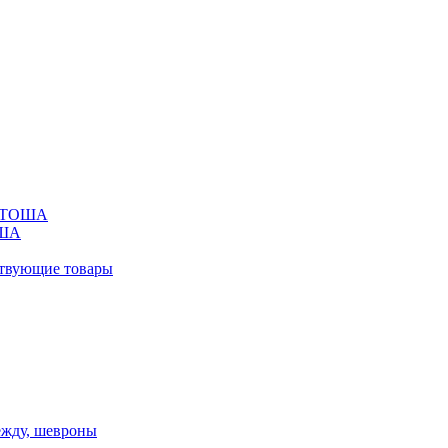
ОРТОША
ОША
ствующие товары
ежду, шевроны