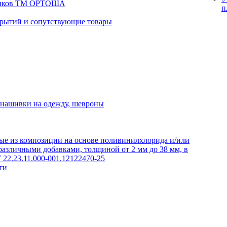
вриков ТМ ОРТОША
п
рытий и сопутствующие товары
 нашивки на одежду, шевроны
е из композиции на основе поливинилхлорида и/или
азличными добавками, толщиной от 2 мм до 38 мм, в
 22.23.11.000-001.12122470-25
ти