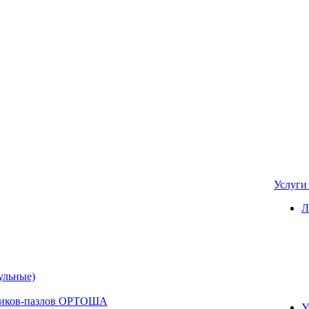
Услуг
Л
ульные)
вриков-пазлов ОРТОША
У