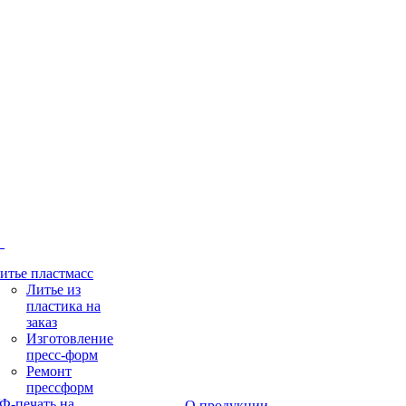
и
итье пластмасс
Литье из
пластика на
заказ
Изготовление
пресс-форм
Ремонт
прессформ
Ф-печать на
О продукции