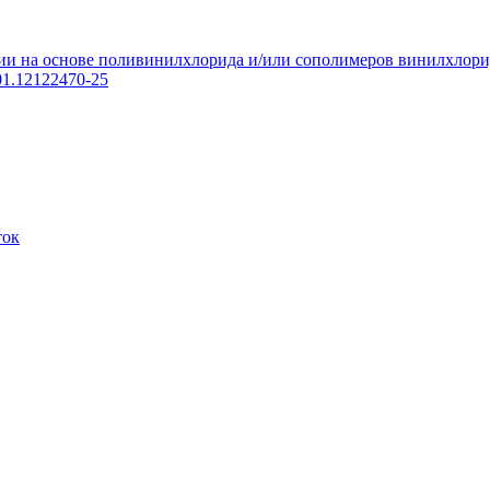
и на основе поливинилхлорида и/или сополимеров винилхлорида
01.12122470-25
ток