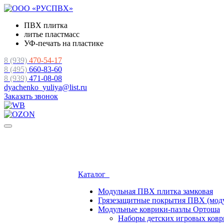
ПВХ плитка
литье пластмасс
УФ-печать на пластике
8 (939)
470-54-17
8 (495)
660-83-60
8 (939)
471-08-08
dyachenko_yuliya@list.ru
Заказать звонок
Каталог
Модульная ПВХ плитка замковая
Грязезащитные покрытия ПВХ (мод
Модульные коврики-пазлы Ортоша
Наборы детских игровых ко