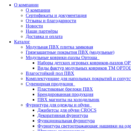
О компании
О компании
Сертификаты и документация
Отзывы и благодарности
Новости
Наши партнёры
Доставка и оплата
Каталог
Модульная ПВХ плитка замковая
Грязезащитные покрытия ПВХ (модульные)
Модульные коврики-пазлы Ортоша
Наборы детских игровых ковриков-пазлов 
Виды фактур модульных ковриков ТМ ОРТ
Влагостойкий пол ПВХ
Комплектующие для напольных покрытий и сопут
Сувенирная продукция
Пластиковые брелоки ПВХ
Брендированная продукция
ПВХ магниты на холодильник
Фурнитура для одежды и обуви
Джибитсы для обуви CROCS
Декоративная фурнитура
Функциональная фурнитура
Фурнитура светоотражающая: нашивки на од