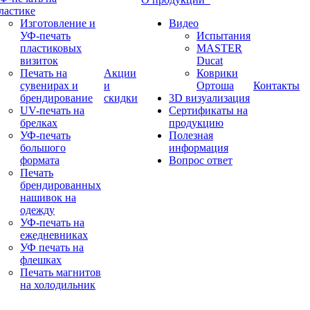
ластике
Изготовление и
Видео
УФ-печать
Испытания
пластиковых
MASTER
визиток
Ducat
Печать на
Акции
Коврики
сувенирах и
и
Ортоша
Контакты
брендирование
скидки
3D визуализация
UV-печать на
Сертификаты на
брелках
продукцию
УФ-печать
Полезная
большого
информация
формата
Вопрос ответ
Печать
брендированных
нашивок на
одежду
УФ-печать на
ежедневниках
УФ печать на
флешках
Печать магнитов
на холодильник