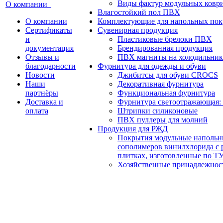
Виды фактур модульных ко
О компании
Влагостойкий пол ПВХ
О компании
Комплектующие для напольных пок
Сертификаты
Сувенирная продукция
и
Пластиковые брелоки ПВХ
документация
Брендированная продукция
Отзывы и
ПВХ магниты на холодильник
благодарности
Фурнитура для одежды и обуви
Новости
Джибитсы для обуви CROCS
Наши
Декоративная фурнитура
партнёры
Функциональная фурнитура
Доставка и
Фурнитура светоотражающая:
оплата
Штрипки силиконовые
ПВХ пуллеры для молний
Продукция для РЖД
Покрытия модульные напольны
сополимеров винилхлорида с р
плитках, изготовленные по ТУ
Хозяйственные принадлежнос