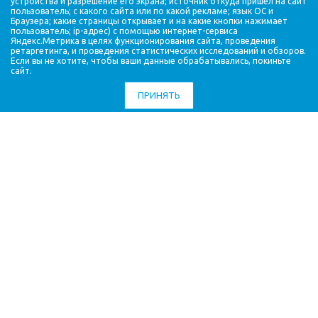
устройства и разрешение его экрана; источник откуда пришел на сайт
пользователь; с какого сайта или по какой рекламе; язык ОС и
НАША ПРОДУКЦИЯ
Браузера; какие страницы открывает и на какие кнопки нажимает
пользователь; ip-адрес) с помощью интернет-сервиса
УСЛУГИ
Яндекс.Метрика в целях функционирования сайта, проведения
ПАРТНЕРЫ
ретаргетинга, и проведения статистических исследований и обзоров.
Если вы не хотите, чтобы ваши данные обрабатывались, покиньте
СТАТЬИ
сайт.
ВОПРОС ОТВЕТ
ПРИНЯТЬ
ВАКАНСИИ
КОМПАНИЯ
КОНТАКТЫ
8 (939)
470-54-17
8 (495)
660-83-60
8 (939)
471-08-08
dyachenko_yuliya@list.ru
© 2014 - 2026 Все права защищены.