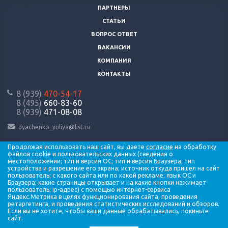
ПАРТНЕРЫ
СТАТЬИ
ВОПРОС ОТВЕТ
ВАКАНСИИ
КОМПАНИЯ
КОНТАКТЫ
8 (939)
470-54-17
8 (495)
660-83-60
8 (939)
471-08-08
dyachenko_yuliya@list.ru
Продолжая использовать наш сайт, вы даете
согласие
на обработку
файлов cookie и пользовательских данных (сведения о
местоположении; тип и версия ОС; тип и версия Браузера; тип
устройства и разрешение его экрана; источник откуда пришел на сайт
© 2014 - 2026 Все права защищены.
пользователь; с какого сайта или по какой рекламе; язык ОС и
Браузера; какие страницы открывает и на какие кнопки нажимает
пользователь; ip-адрес) с помощью интернет-сервиса
Яндекс.Метрика в целях функционирования сайта, проведения
ретаргетинга, и проведения статистических исследований и обзоров.
РУСПВХ - производственная компания Производство и продажа
Если вы не хотите, чтобы ваши данные обрабатывались, покиньте
продукции из полимеров
сайт.
Политика конфиденциальности и защиты информации