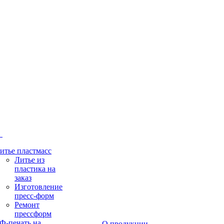
и
итье пластмасс
Литье из
пластика на
заказ
Изготовление
пресс-форм
Ремонт
прессформ
Ф-печать на
О продукции