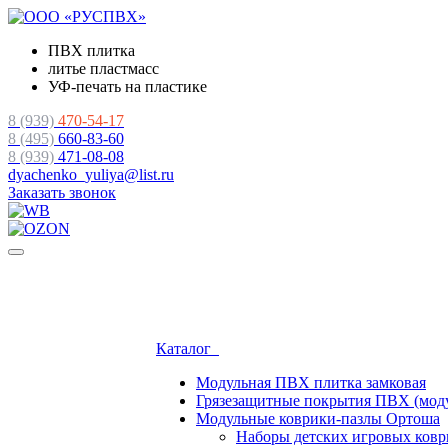
ПВХ плитка
литье пластмасс
УФ-печать на пластике
8 (939)
470-54-17
8 (495)
660-83-60
8 (939)
471-08-08
dyachenko_yuliya@list.ru
Заказать звонок
Каталог
Модульная ПВХ плитка замковая
Грязезащитные покрытия ПВХ (мод
Модульные коврики-пазлы Ортоша
Наборы детских игровых ко