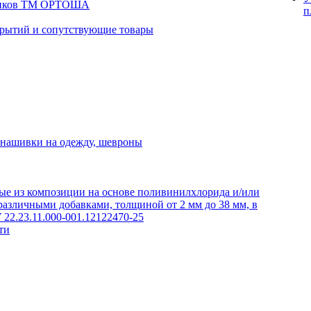
вриков ТМ ОРТОША
п
рытий и сопутствующие товары
 нашивки на одежду, шевроны
е из композиции на основе поливинилхлорида и/или
азличными добавками, толщиной от 2 мм до 38 мм, в
 22.23.11.000-001.12122470-25
ти