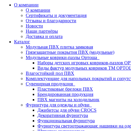
О компании
О компании
Сертификаты и документация
Отзывы и благодарности
Новости
Наши партнёры
Доставка и оплата
Каталог
Модульная ПВХ плитка замковая
Грязезащитные покрытия ПВХ (модульные)
Модульные коврики-пазлы Ортоша
Наборы детских игровых ковриков-пазлов 
Виды фактур модульных ковриков ТМ ОРТ
Влагостойкий пол ПВХ
Комплектующие для напольных покрытий и сопут
Сувенирная продукция
Пластиковые брелоки ПВХ
Брендированная продукция
ПВХ магниты на холодильник
Фурнитура для одежды и обуви
Джибитсы для обуви CROCS
Декоративная фурнитура
Функциональная фурнитура
Фурнитура светоотражающая: нашивки на од