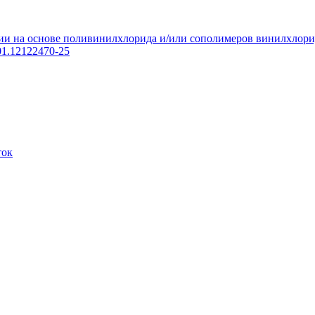
и на основе поливинилхлорида и/или сополимеров винилхлорида
01.12122470-25
ток