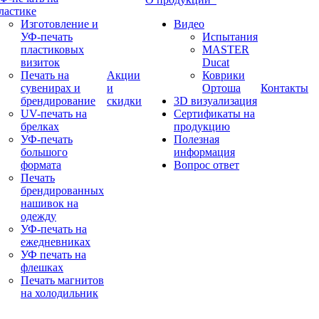
ластике
Изготовление и
Видео
УФ-печать
Испытания
пластиковых
MASTER
визиток
Ducat
Печать на
Акции
Коврики
сувенирах и
и
Ортоша
Контакты
брендирование
скидки
3D визуализация
UV-печать на
Сертификаты на
брелках
продукцию
УФ-печать
Полезная
большого
информация
формата
Вопрос ответ
Печать
брендированных
нашивок на
одежду
УФ-печать на
ежедневниках
УФ печать на
флешках
Печать магнитов
на холодильник