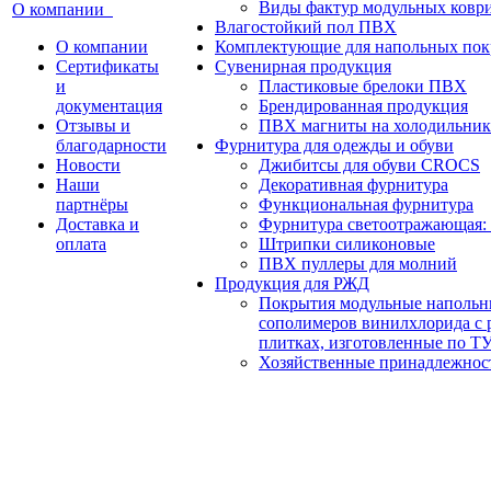
Виды фактур модульных ко
О компании
Влагостойкий пол ПВХ
О компании
Комплектующие для напольных пок
Сертификаты
Сувенирная продукция
и
Пластиковые брелоки ПВХ
документация
Брендированная продукция
Отзывы и
ПВХ магниты на холодильник
благодарности
Фурнитура для одежды и обуви
Новости
Джибитсы для обуви CROCS
Наши
Декоративная фурнитура
партнёры
Функциональная фурнитура
Доставка и
Фурнитура светоотражающая:
оплата
Штрипки силиконовые
ПВХ пуллеры для молний
Продукция для РЖД
Покрытия модульные напольны
сополимеров винилхлорида с р
плитках, изготовленные по ТУ
Хозяйственные принадлежнос