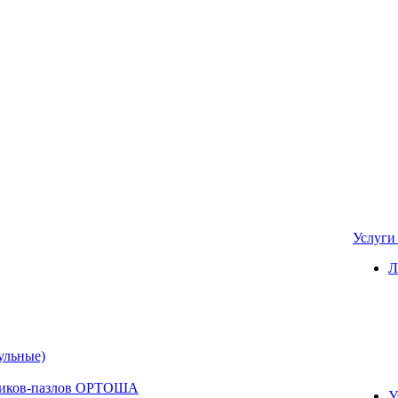
Услуг
Л
ульные)
вриков-пазлов ОРТОША
У