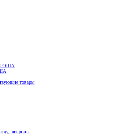
ОРТОША
ОША
ствующие товары
ежду, шевроны