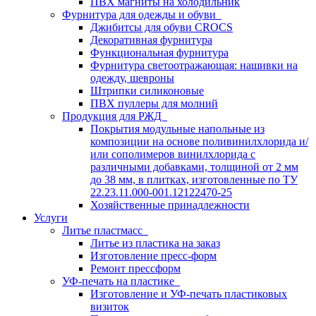
ПВХ магниты на холодильник
Фурнитура для одежды и обуви
Джибитсы для обуви CROCS
Декоративная фурнитура
Функциональная фурнитура
Фурнитура светоотражающая: нашивки на
одежду, шевроны
Штрипки силиконовые
ПВХ пуллеры для молний
Продукция для РЖД
Покрытия модульные напольные из
композиции на основе поливинилхлорида и/
или сополимеров винилхлорида с
различными добавками, толщиной от 2 мм
до 38 мм, в плитках, изготовленные по ТУ
22.23.11.000-001.12122470-25
Хозяйственные принадлежности
Услуги
Литье пластмасс
Литье из пластика на заказ
Изготовление пресс-форм
Ремонт прессформ
УФ-печать на пластике
Изготовление и УФ-печать пластиковых
визиток