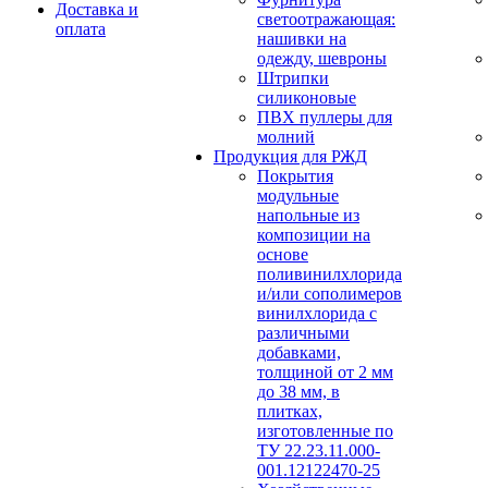
Доставка и
светоотражающая:
оплата
нашивки на
одежду, шевроны
Штрипки
силиконовые
ПВХ пуллеры для
молний
Продукция для РЖД
Покрытия
модульные
напольные из
композиции на
основе
поливинилхлорида
и/или сополимеров
винилхлорида с
различными
добавками,
толщиной от 2 мм
до 38 мм, в
плитках,
изготовленные по
ТУ 22.23.11.000-
001.12122470-25