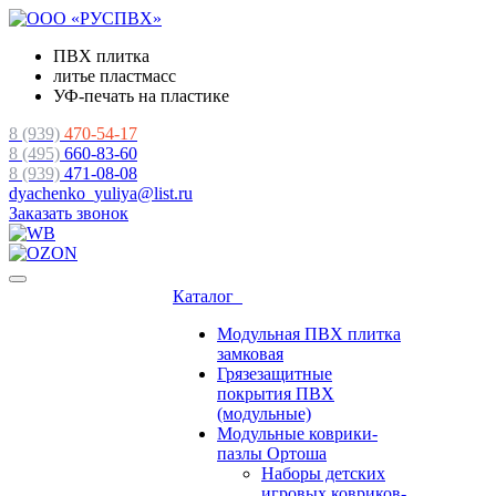
ПВХ плитка
литье пластмасс
УФ-печать на пластике
8 (939)
470-54-17
8 (495)
660-83-60
8 (939)
471-08-08
dyachenko_yuliya@list.ru
Заказать звонок
Каталог
Модульная ПВХ плитка
замковая
Грязезащитные
покрытия ПВХ
(модульные)
Модульные коврики-
пазлы Ортоша
Наборы детских
игровых ковриков-