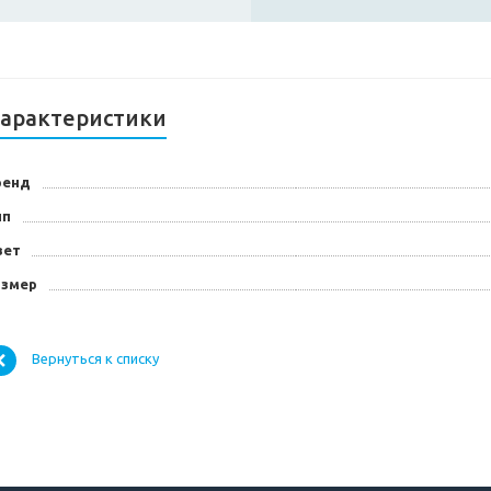
арактеристики
ренд
ип
вет
азмер
Вернуться к списку